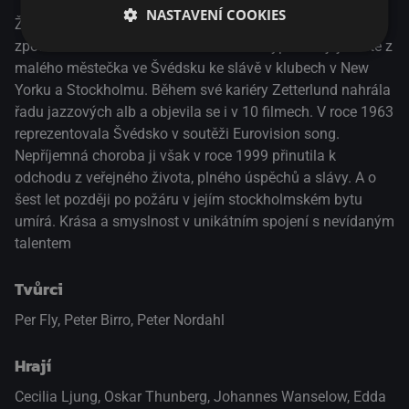
NASTAVENÍ COOKIES
Životopisný film dánského režiséra Pera Flye o švédské
zpěvačce a herečce Monice Zetterlund vypráví o její cestě z
malého městečka ve Švédsku ke slávě v klubech v New
Yorku a Stockholmu. Během své kariéry Zetterlund nahrála
řadu jazzových alb a objevila se i v 10 filmech. V roce 1963
reprezentovala Švédsko v soutěži Eurovision song.
Nepříjemná choroba ji však v roce 1999 přinutila k
odchodu z veřejného života, plného úspěchů a slávy. A o
šest let později po požáru v jejím stockholmském bytu
umírá. Krása a smyslnost v unikátním spojení s nevídaným
talentem
Tvůrci
Per Fly, Peter Birro, Peter Nordahl
Hrají
Cecilia Ljung
,
Oskar Thunberg
,
Johannes Wanselow
,
Edda