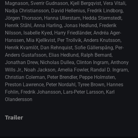
Magnason
,
Sverrir Gudnason
,
Kjell Bergqvist
,
Vera Vitali
,
Nadja Christiansson
,
David Hellenius
,
Fredrik Lindborg
,
Jörgen Thorsson
,
Hanna Ullerstam
,
Hedda Stiernstedt
,
Henrik Ståhl
,
Anna Harling
,
Jonas Hedlund
,
Frederik
Nilsson
,
Isabelle Kyed
,
Harry Friedländer
,
Andréa Ager-
Hanssen
,
Mia Kjellkvist
,
Per Trollvik
,
Anders Knutsson
,
Henrik Kvarnlöt
,
Dan Rehnquist
,
Sofie Gällerspång
,
Per-
Anders Gustafsson
,
Elias Hedlund
,
Ralph Bernard
,
Jonathan Drew
,
Nicholas Dullea
,
Clinton Ingram
,
Anthony
Wills Jr.
,
Noah Jackson
,
Amelia Fowler
,
Randal D. Ingram
,
Christian Coleman
,
Peter Brendler
,
Peppe Holmsten
,
Preston Lawrence
,
Peter Nordahl
,
Tyree Brown
,
Hannes
Fohlin
,
Fredrik Johansson
,
Lars-Peter Larsson
,
Karl
Olandersson
Trailer