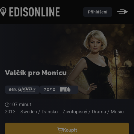
Přihlášení
Valčík pro Monicu
66%
7,0/10
107 minut
2013
Sweden / Dánsko
Životopisný / Drama / Music
Koupit