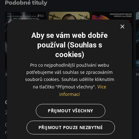
Podobné tituly
unikátním spojení s nevídaným talentem
×
Aby se vám web dobře
používal (Souhlas s
cookies)
Pro co nejpohodlnější používání webu
potřebujeme váš souhlas se zpracováním
3 dny v Quiberonu
Ach, ty holky
H
Dobrý zrádce
souborů cookies. Souhlas udělíte kliknutím
Více
na tlačítko "Přijmout všechny".
informací
O pořadu
PŘIJMOUT VŠECHNY
2013
Sweden / Dánsko
Životopisný / Drama / Music
Oslnivá kariéra a následně tvrdý pád na dno svých
PŘIJMOUT POUZE NEZBYTNÉ
možností.