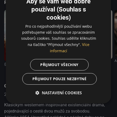
Aby se vám web dobře
Podobné tituly
filmový festival 2014 SIGNIS Award Arca CinemaGiovani
Award for Best Film of Venezia 71 Interfilm Award for
používal (Souhlas s
Promoting Interreligious Dialogue Benátsky filmový
cookies)
festival 2014
Pro co nejpohodlnější používání webu
potřebujeme váš souhlas se zpracováním
souborů cookies. Souhlas udělíte kliknutím
Více
na tlačítko "Přijmout všechny".
informací
A
Odysea
Příslib úsvitu
Šrám
PŘIJMOUT VŠECHNY
PŘIJMOUT POUZE NEZBYTNÉ
O pořadu
NASTAVENÍ COOKIES
2014
Francie
Drama / Válečný / Western
Klasickým westernem inspirované existenciální drama,
pojednávající o cestě dvou mužů za svobodou.