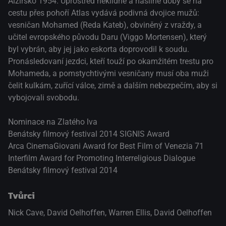
Alžírsko 1954. Uprostřed neklidné a násilné doby se na
cestu přes pohoří Atlas vydává podivná dvojice mužů:
vesničan Mohamed (Reda Kateb), obviněný z vraždy, a
učitel evropského původu Daru (Viggo Mortensen), který
byl vybrán, aby jej jako eskorta doprovodil k soudu.
Pronásledovaní jezdci, kteří touží po okamžitém trestu pro
Mohameda, a pomstychtivými vesničany musí oba muži
čelit kulkám, zuřící válce, zimě a dalším nebezpečím, aby si
vybojovali svobodu.
Nominace na Zlatého lva
Benátsky filmový festival 2014 SIGNIS Award
Arca CinemaGiovani Award for Best Film of Venezia 71
Interfilm Award for Promoting Interreligious Dialogue
Benátsky filmový festival 2014
Tvůrci
Nick Cave, David Oelhoffen, Warren Ellis, David Oelhoffen