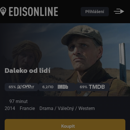
Přihlášení
Daleko od lidí
65%
6,2/10
69%
97 minut
2014
Francie
Drama / Válečný / Western
Koupit