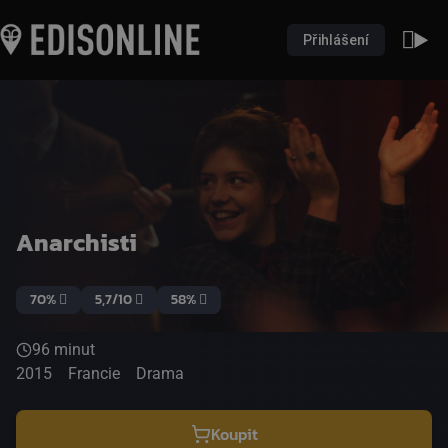
Přihlášení
Anarchisti
70%
5,7/10
58%
96 minut
2015
Francie
Drama
Koupit