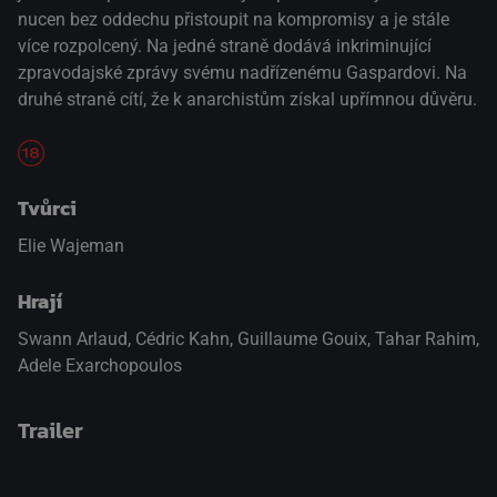
nucen bez oddechu přistoupit na kompromisy a je stále
více rozpolcený. Na jedné straně dodává inkriminující
zpravodajské zprávy svému nadřízenému Gaspardovi. Na
druhé straně cítí, že k anarchistům získal upřímnou důvěru.
Tvůrci
Elie Wajeman
Hrají
Swann Arlaud
,
Cédric Kahn
,
Guillaume Gouix
,
Tahar Rahim
,
Adele Exarchopoulos
Trailer