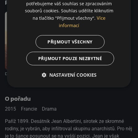
Podobné tituly
potřebujeme váš souhlas se zpracováním
souborů cookies. Souhlas udělíte kliknutím
Více
na tlačítko "Přijmout všechny".
informací
PŘIJMOUT VŠECHNY
PŘIJMOUT POUZE NEZBYTNÉ
Daleko od lidí
Život Adèle
NASTAVENÍ COOKIES
O pořadu
2015
Francie
Drama
Paříž 1899. Desátník Jean Albertini, sirotek ze skromné
rodiny, je vybrán, aby infiltroval skupinu anarchistů. Pro něj
je to šance posunout se na vyšší pozici. Jean je však