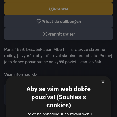
Přehrát
Přidat do oblíbených
Přehrát trailer
Paříž 1899. Desátník Jean Albertini, sirotek ze skromné
rodiny, je vybrán, aby infiltroval skupinu anarchistů. Pro něj
je to šance posunout se na vyšší pozici. Jean je však
nucen bez oddechu přistoupit na kompromisy a je stále
více rozpolcený. Na jedné straně dodává inkriminující
Více informací
×
zpravodajské zprávy svému nadřízenému Gaspardovi. Na
druhé straně cítí, že k anarchistům získal upřímnou důvěru.
Aby se vám web dobře
používal (Souhlas s
Sdílet
cookies)
Pro co nejpohodlnější používání webu