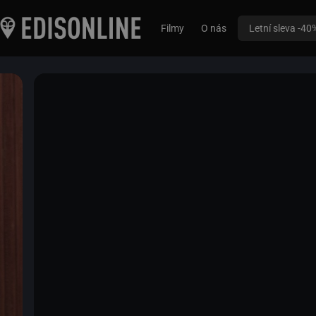
Filmy
O nás
Letní sleva -40
SÁMSKÁ KREV
1 h 48 min
2016
Sweden / Norsko / Dánsko
Drama
Čtrnáctiletá Elle Marja je sámská dívka, jejíž r
v severní Skandinávii. Po tom, co je vystavena 
třicátých let minulého století a ponižujícímu vyš
internátní škole, začíná snít o novém životě. K 
ale potřeba stát se někým jiným a přetrhnout v
rodinou i svojí rodnou kulturou. Strhující debut