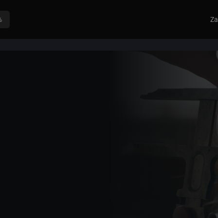
%
Za
odina chová soby
rasismu éry
etření na své
jeho dosažení je
šechny svazky s
 Amandy Kernell