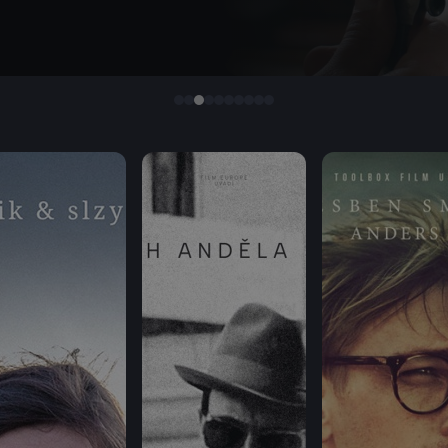
 umožňuje
istorie téměř