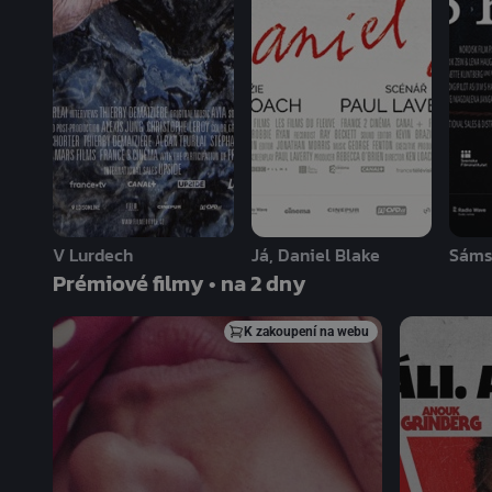
V Lurdech
Já, Daniel Blake
Sáms
Prémiové filmy • na 2 dny
K zakoupení na webu