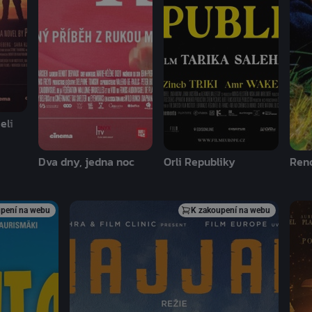
eli
Dva dny, jedna noc
Orli Republiky
Reno
pení na webu
K zakoupení na webu