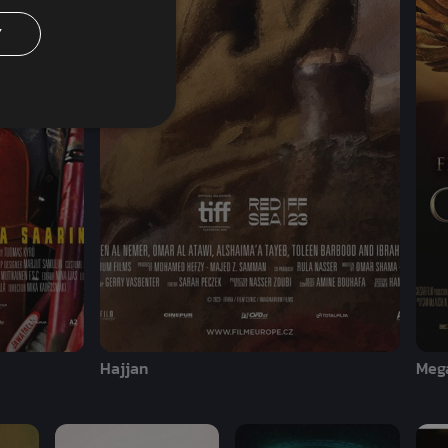
Y
Hajjan
Mega