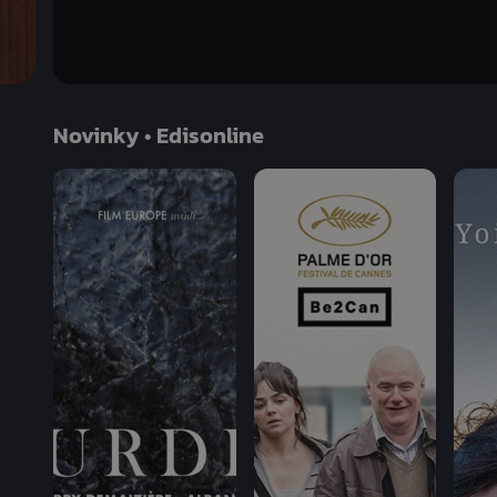
Detail
nahlíží na "přírodní" sámské etnikum zevnitř a
divákovi zažít temnou část švédské koloniální h
fyzickým způsobem.
Novinky • Edisonline
Zobrazit vše