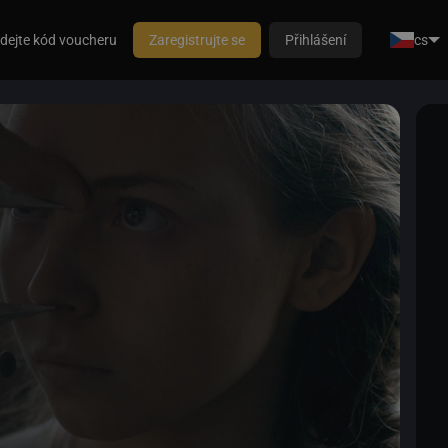
dejte kód voucheru
Zaregistrujte se
Přihlášení
cs