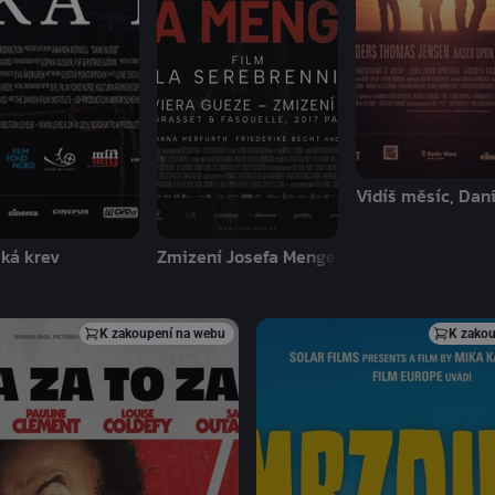
Vidíš měsíc, Dani
ká krev
Zmizení Josefa Mengeleho
K zakoupení na webu
K zakou