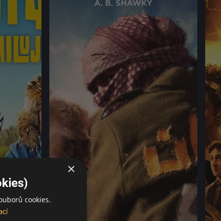
×
kies)
ouborů cookies.
ací