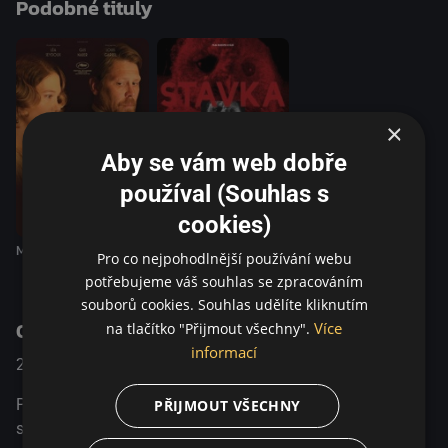
Podobné tituly
×
Aby se vám web dobře
používal (Souhlas s
cookies)
Stávka
Miloval jsem svou ženu
Pro co nejpohodlnější používání webu
potřebujeme váš souhlas se zpracováním
souborů cookies. Souhlas udělíte kliknutím
O pořadu
Více
na tlačítko "Přijmout všechny".
informací
2014
Rusko
Drama
Podmanivá historie nenadálé lásky. Jedna jediná noc
PŘIJMOUT VŠECHNY
strávená s neznámou ženou se stává pro mladého