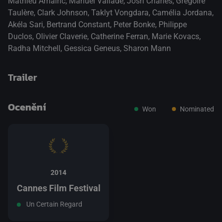
Mathieu Amalric
,
Manuel Vallade
,
Josh Charles
,
Grégoire
Taulère
,
Clark Johnson
,
Taklyt Vongdara
,
Camélia Jordana
,
Akéla Sari
,
Bertrand Constant
,
Peter Bonke
,
Philippe
Duclos
,
Olivier Claverie
,
Catherine Ferran
,
Marie Kovacs
,
Radha Mitchell
,
Gessica Geneus
,
Sharon Mann
Trailer
Ocenění
Won
Nominated
přepnout na HTML5 přehrávač
.
2014
Cannes Film Festival
Un Certain Regard