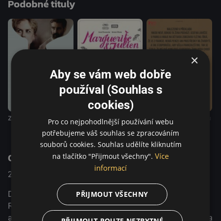
Podobné tituly
×
Aby se vám web dobře
používal (Souhlas s
cookies)
Marguerite a Julien
Zabití posvátného jelena
Nalezeno v překladu
Pro co nejpohodlnější používání webu
potřebujeme váš souhlas se zpracováním
souborů cookies. Souhlas udělíte kliknutím
O pořadu
Více
na tlačítko "Přijmout všechny".
informací
2014
Francie
Drama / Fantasy / Romantický
Dva lidé se v pařížském letištním komplexu nedaleko
PŘIJMOUT VŠECHNY
Roissy pokoušejí dát smysl své existenci. Prvním z nich je
americký inženýr, který se ocitl pod obrovským profesním a
PŘIJMOUT POUZE NEZBYTNÉ