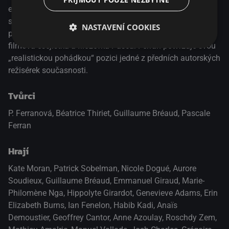
emočním tlakem a náhle se rozhodne radikálně změnit
směr dosavadního života. Tím druhým je mladá hotelová
NASTAVENÍ COOKIES
pokojská, která zakusí dotek nadpřirozena… Svérázná
filmová esejistka a filozofka Pascal Ferran potvrzuje svou
„realistickou pohádkou“ pozici jedné z předních autorských
režisérek současnosti.
Tvůrci
P. Ferranová, Béatrice Thiriet, Guillaume Bréaud, Pascale
Ferran
Hrají
Kate Moran
,
Patrick Sobelman
,
Nicole Dogué
,
Aurore
Soudieux
,
Guillaume Bréaud
,
Emmanuel Giraud
,
Marie-
Philomène Nga
,
Hippolyte Girardot
,
Genevieve Adams
,
Erin
Elizabeth Burns
,
Ian Fenelon
,
Habib Kadi
,
Anaïs
Demoustier
,
Geoffrey Cantor
,
Anne Azoulay
,
Roschdy Zem
,