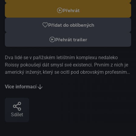
Přehrát
Přidat do oblíbených
Přehrát trailer
Dva lidé se v pařížském letištním komplexu nedaleko
Roissy pokoušejí dát smysl své existenci. Prvním z nich je
americký inženýr, který se ocitl pod obrovským profesním a
emočním tlakem a náhle se rozhodne radikálně změnit
směr dosavadního života. Tím druhým je mladá hotelová
Více informací
pokojská, která zakusí dotek nadpřirozena… Svérázná
filmová esejistka a filozofka Pascal Ferran potvrzuje svou
„realistickou pohádkou“ pozici jedné z předních autorských
Sdílet
režisérek současnosti.