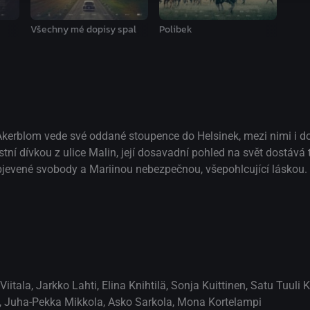
Všechny mé dopisy spal
Polibek
Åkerblom vede své oddané stoupence do Helsinek, mezi nimi i do
stní dívkou z ulice Malin, její dosavadní pohled na svět dostává
bjevené svobody a Mariinou nebezpečnou, všepohlcující láskou.
Viitala
,
Jarkko Lahti
,
Elina Knihtilä
,
Sonja Kuittinen
,
Satu Tuuli 
,
Juha-Pekka Mikkola
,
Asko Sarkola
,
Mona Kortelampi