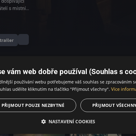
 dospívající
telí s místní
 svět dostává
příslibem nově
epohlcující
trailer
se vám web dobře používal (Souhlas s coo
dlnější používání webu potřebujeme váš souhlas se zpracováním s
Více inform
uhlas udělíte kliknutím na tlačítko "Přijmout všechny".
PŘIJMOUT POUZE NEZBYTNÉ
PŘIJMOUT VŠECHN
NASTAVENÍ COOKIES