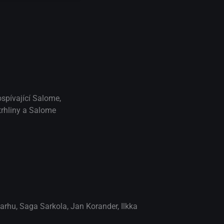
spívající Salome,
 trhliny a Salome
Karhu
,
Saga Sarkola
,
Jan Korander
,
Ilkka