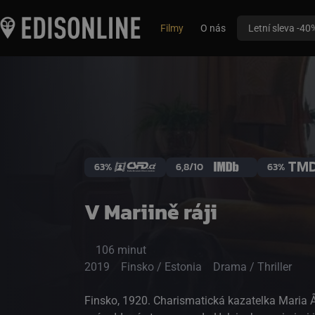
Filmy
O nás
Letní sleva -40
63%
6,8/10
63%
V Mariině ráji
106 minut
2019
Finsko / Estonia
Drama / Thriller
Finsko, 1920. Charismatická kazatelka Maria