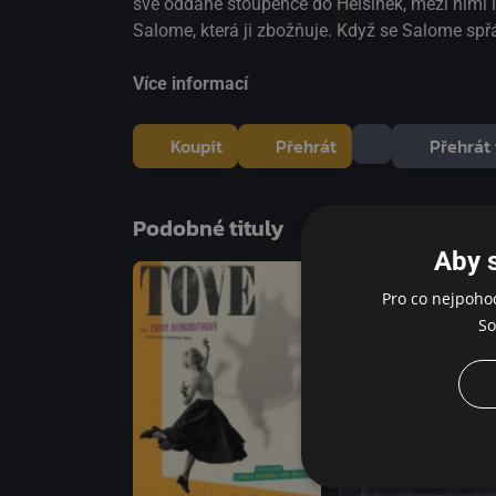
své oddané stoupence do Helsinek, mezi nimi i
Salome, která ji zbožňuje. Když se Salome spřá
dívkou z ulice Malin, její dosavadní pohled na
trhliny a Salome je najednou rozpolcená mezi 
Více informací
objevené svobody a Mariinou nebezpečnou, vš
láskou.
Koupit
Přehrát
Přehrát 
Podobné tituly
Aby 
Pro co nejpoho
So