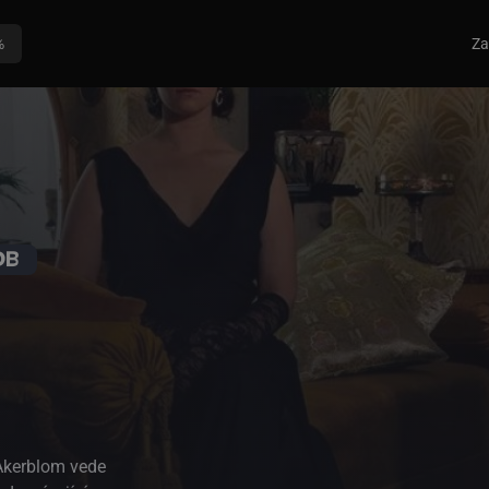
%
Za
 Åkerblom vede