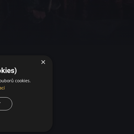
×
kies)
ouborů cookies.
ací
Y