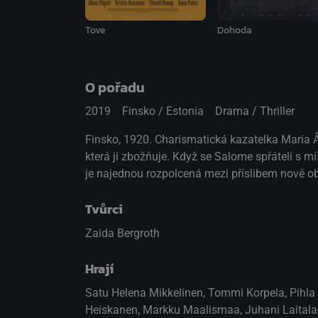
Tove
Dohoda
O pořadu
2019
Finsko / Estonia
Drama / Thriller
Finsko, 1920. Charismatická kazatelka Maria 
která ji zbožňuje. Když se Salome spřátelí s mí
je najednou rozpolcená mezi příslibem nově o
Tvůrci
Zaida Bergroth
Hrají
Satu Helena Mikkelinen
,
Tommi Korpela
,
Pihla 
Heiskanen
,
Markku Maalismaa
,
Juhani Laitala