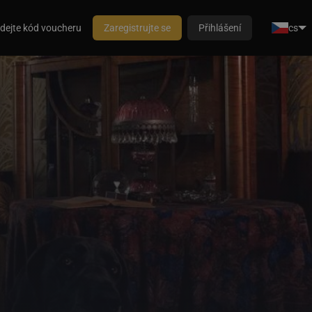
dejte kód voucheru
Zaregistrujte se
Přihlášení
cs