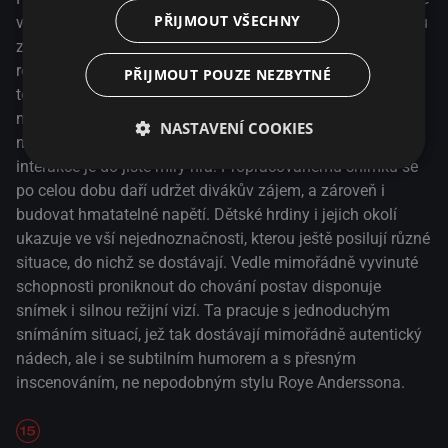
PŘIJMOUT VŠECHNY
vrstevníky – nepoužívala však ani násilí, ani natrénovanou
zručnost, ale psychologický trik. Tato událost inspirovala
režiséra Rubena Östlunda k psychologickému dramatu o
PŘIJMOUT POUZE NEZBYTNÉ
tom, že motivace dětských zlodějů v tomto případě dost
možná nespočívaly v nabývání majetku, ale v požitku z
NASTAVENÍ COOKIES
nadvlády a bezohledné manipulace. Vždyť jakákoli lidská
interakce je do jisté míry hra. Propracovanému snímku se
po celou dobu daří udržet divákův zájem, a zároveň i
budovat hmatatelné napětí. Dětské hrdiny i jejich okolí
ukazuje ve vší nejednoznačnosti, kterou ještě posilují různé
situace, do nichž se dostávají. Vedle mimořádně vyvinuté
schopnosti proniknout do chování postav disponuje
snímek i silnou režijní vizí. Ta pracuje s jednoduchým
snímáním situací, jež tak dostávají mimořádně autentický
nádech, ale i se subtilním humorem a s přesným
inscenováním, ne nepodobným stylu Roye Anderssona.