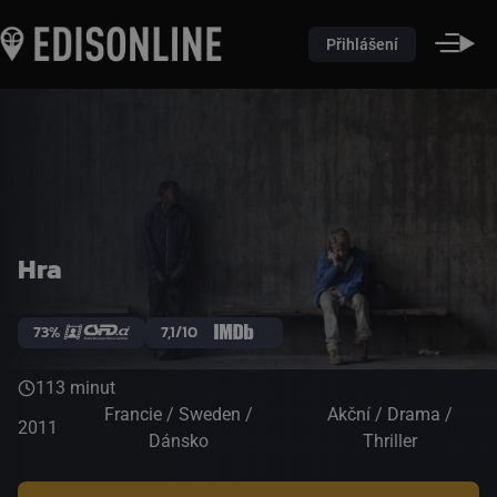
Přihlášení
Hra
73%
7,1/10
113 minut
Francie / Sweden /
Akční / Drama /
2011
Dánsko
Thriller