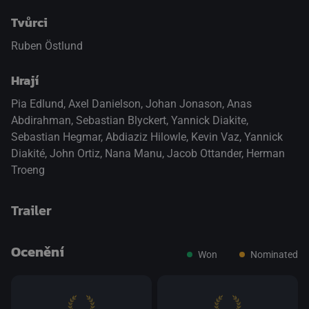
Tvůrci
Ruben Östlund
Hrají
Pia Edlund
,
Axel Danielson
,
Johan Jonason
,
Anas
Abdirahman
,
Sebastian Blyckert
,
Yannick Diakite
,
Sebastian Hegmar
,
Abdiaziz Hilowle
,
Kevin Vaz
,
Yannick
Diakité
,
John Ortiz
,
Nana Manu
,
Jacob Ottander
,
Herman
Troeng
Trailer
Ocenění
Won
Nominated
přepnout na HTML5 přehrávač
.