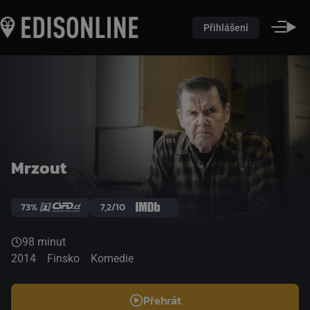
Přihlášení
Mrzout
73%
7,2/10
98 minut
2014
Finsko
Komedie
Přehrát