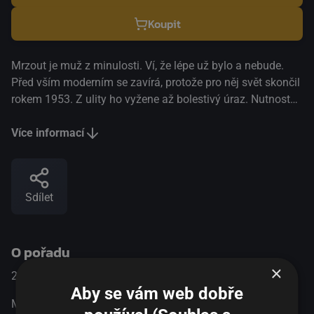
Koupit
Mrzout je muž z minulosti. Ví, že lépe už bylo a nebude.
Před vším moderním se zavírá, protože pro něj svět skončil
rokem 1953. Z ulity ho vyžene až bolestivý úraz. Nutnost
navštívit fyzioterapii v Helsinkách znamená pro starého
muže celou řadu nepříjemných epizod – třeba jízdu autem,
Více informací
které řídí žena, nebo setkání se svým synem, ke kterému
nikdy neměl příliš blízko. Mrzouta zkrátka čeká jeden velký
mrzutý víkend. A jako obvykle se postará o to, aby bylo
Sdílet
horko i všem ostatním.
O pořadu
×
2014
Finsko
Komedie
Aby se vám web dobře
Mrzout je muž z minulosti. Ví, že lépe už bylo a nebude.