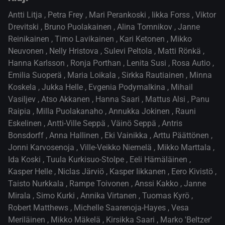
Antti Litja
,
Petra Frey
,
Mari Perankoski
,
Iikka Forss
,
Viktor
Drevitski
,
Bruno Puolakainen
,
Alina Tomnikov
,
Janne
Reinikainen
,
Timo Lavikainen
,
Kari Ketonen
,
Mikko
Neuvonen
,
Nelly Hristova
,
Sulevi Peltola
,
Matti Rönkä
,
Hanna Karlsson
,
Ronja Porthan
,
Lenita Susi
,
Rosa Autio
,
Emilia Suoperä
,
Maria Loikala
,
Sirkka Rautiainen
,
Minna
Koskela
,
Jukka Helle
,
Evgenia Podymalkina
,
Mihail
Vasiljev
,
Atso Akkanen
,
Hanna Saari
,
Mattus Alsi
,
Panu
Raipia
,
Milla Puolakanaho
,
Annukka Jokinen
,
Rauni
Eskelinen
,
Antti-Ville Seppä
,
Väinö Seppä
,
Antris
Bonsdorff
,
Anna Hallinen
,
Eki Vainikka
,
Arttu Päättönen
,
Jonni Karvosenoja
,
Ville-Veikko Niemelä
,
Mikko Marttala
,
Ida Koski
,
Tuula Kurkisuo-Stolpe
,
Eeli Hämäläinen
,
Kasper Helle
,
Niclas Järviö
,
Kasper Iikkanen
,
Eero Kivistö
,
Taisto Nurkkala
,
Rampe Toivonen
,
Anssi Kakko
,
Janne
Mirala
,
Simo Kurki
,
Annika Virtanen
,
Tuomas Kyrö
,
Robert Matthews
,
Michelle Saarenoja-Hayes
,
Vesa
Meriläinen
,
Mikko Mäkelä
,
Kirsikka Saari
,
Marko 'Beltzer'