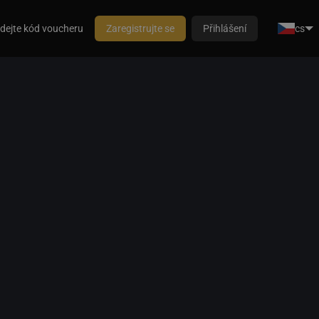
dejte kód voucheru
Zaregistrujte se
Přihlášení
cs