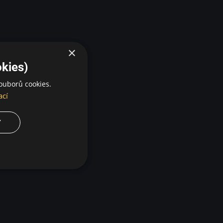
×
kies)
ouborů cookies.
ací
Y