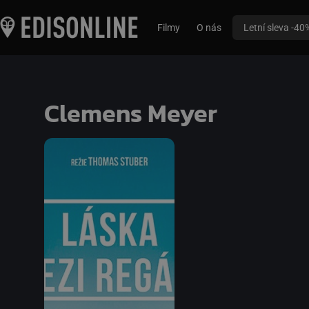
Filmy
O nás
Letní sleva -40
Clemens Meyer