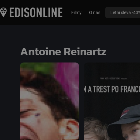
Filmy
O nás
Letní sleva -40
Antoine Reinartz