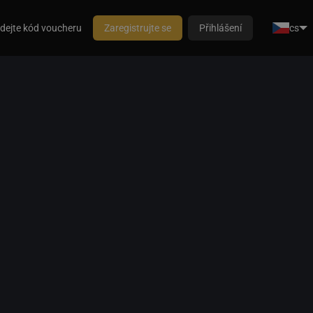
dejte kód voucheru
Zaregistrujte se
Přihlášení
cs