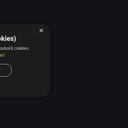
×
kies)
ouborů cookies.
ací
Y